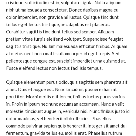
tristique, sollicitudin est in, vulputate ligula. Nulla aliquam
nibh ut malesuada consectetur. Donec dapibus magna eu
dolor imperdiet, non gravida mi luctus. Quisque tincidunt
tellus eget lectus tristique, nec dapibus est placerat.
Curabitur sagittis tincidunt tellus sed semper. Aliquam
pretium vitae turpis eleifend volutpat. Suspendisse feugiat
sagittis tristique. Nullam malesuada efficitur finibus. Aliquam
at metus nec libero mattis ullamcorper id eget turpis. Sed
pellentesque congue est, suscipit imperdiet urna euismod ut.
Fusce eleifend lectus non lectus facilisis tempus.
Quisque elementum purus odio, quis sagittis sem pharetra sit
amet. Duis et augue est. Nunc tincidunt posuere diam at
porttitor. Morbi mollis elit lorem, finibus luctus purus varius
in. Proin in ipsum nec nunc accumsan accumsan. Nunc a velit
molestie, tincidunt augue in, vehicula nisi. Nunc finibus justo id
dolor maximus, vel hendrerit nibh ultricies. Phasellus
commodo pulvinar sapien quis hendrerit. Integer sit amet dui
fermentum, gravida tellus eu, mollis erat. Phasellus rutrum